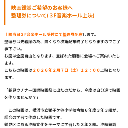
映画鑑賞ご希望のお客様へ
整理券について(３F音楽ホール上映)
上映当日３F音楽ホール受付にて整理券配布
します。
整理券は先着順の為、無くなり次第配布終了となりますのでご了
承下さい。
お席は全席自由となります、並ばれた順番に会場へご案内いたし
ます。
こちらの映画は
２０２６年２月７日（土）１２：００
上映となり
ます。
「鶴見ウチナー国際映画祭に出たのだから、今度は自分達で映画
を作りませんか？」
この映画は、横浜市立獅子ケ谷小学校令和６年度３年３組が、
総合の学習で作成した映画です。
鶴見区にある沖縄文化をテーマに学習した３年３組。沖縄舞踊